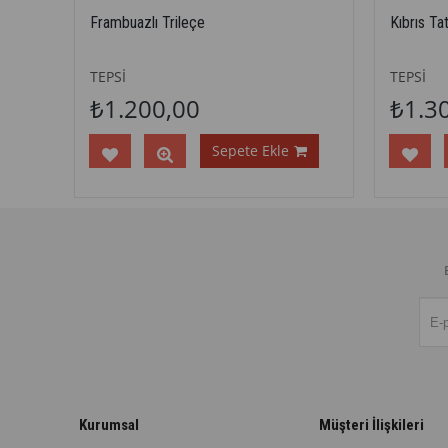
Frambuazlı Trileçe
Kıbrıs Tat
TEPSİ
TEPSİ
₺1.200,00
₺1.3
Sepete Ekle
Kurumsal
Müşteri İlişkileri