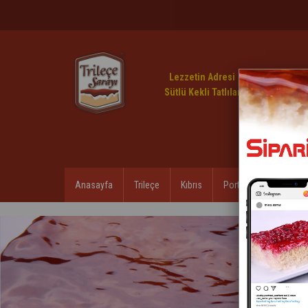
Lezzetin Adresi
Sütlü Kekli Tatlılar
Anasayfa
Trileçe
Kıbrıs
Porto
Çikokek