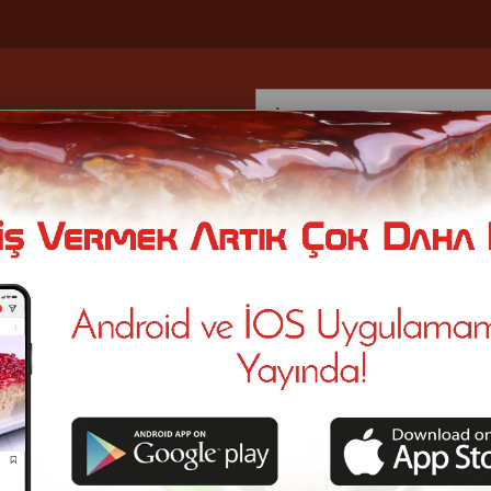
Tiramisu
Sütlaç
Cream Star
Magnolia
Supangle
Kaza