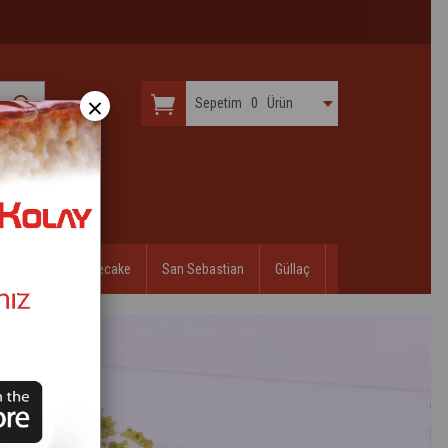
×
Sepetim
0
Ürün
ndibi
Cheesecake
San Sebastian
Güllaç