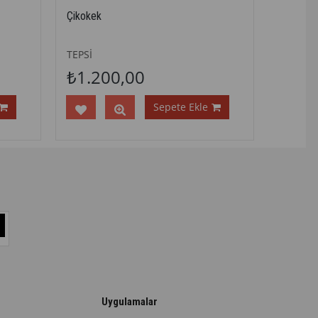
Çikokek
Tiramisu
TEPSİ
TEPSİ
₺1.200,00
₺1.3
Sepete Ekle
Uygulamalar