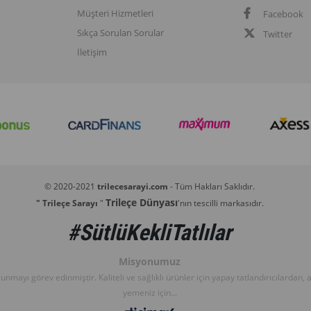
Müşteri Hizmetleri
Facebook
Sıkça Sorulan Sorular
Twitter
İletişim
© 2020-2021
trilecesarayi.com
- Tüm Hakları Saklıdır.
Trileçe Dünyası
" Trileçe Sarayı
"
'nın tescilli markasıdır.
#SütlüKekliTatlılar
Misyonumuz
r sunmayı görev edinmiştir. Kaliteli ve sağlıklı ürünler için yapay tatlandırıcılarda
yemeniz için...