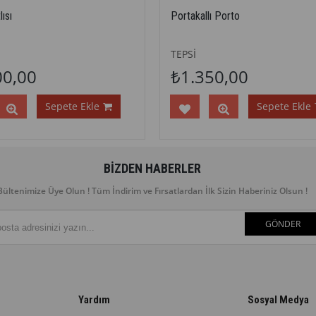
lısı
Portakallı Porto
TEPSİ
00,00
₺1.350,00
Sepete Ekle
Sepete Ekle
BIZDEN HABERLER
Bültenimize Üye Olun ! Tüm İndirim ve Fırsatlardan İlk Sizin Haberiniz Olsun !
GÖNDER
Yardım
Sosyal Medya