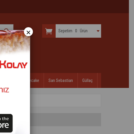
×
Sepetim
0
Ürün
ndibi
Cheesecake
San Sebastian
Güllaç