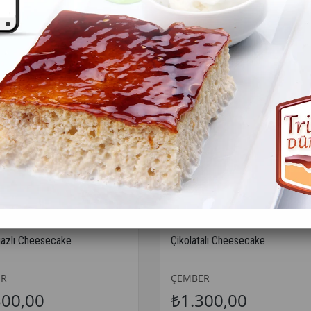
1
azlı Cheesecake
Çikolatalı Cheesecake
ER
ÇEMBER
300,00
₺1.300,00