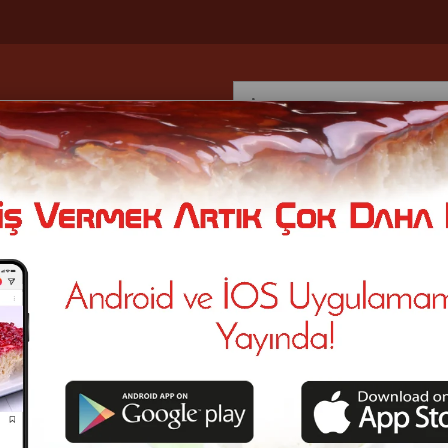
Tiramisu
Sütlaç
Cream Star
Magnolia
Supangle
Kaza
YFA
>
CHEESECAKE
4 Ürün
Stoktakiler