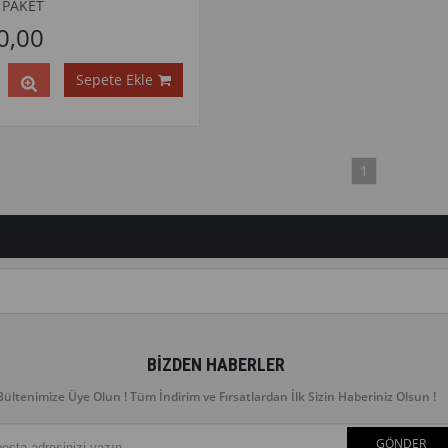
 PAKET
0,00
Sepete Ekle
1
BIZDEN HABERLER
Bültenimize Üye Olun ! Tüm İndirim ve Fırsatlardan İlk Sizin Haberiniz Olsun !
GÖNDER