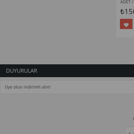
ADET /
₺15
DUYURULAR
Üye olun indirimli alın!