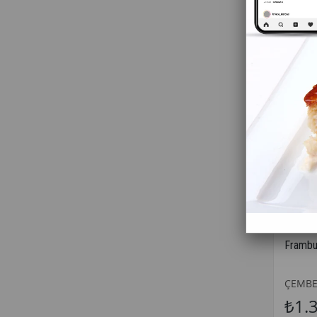
Frambu
ÇEMB
₺1.