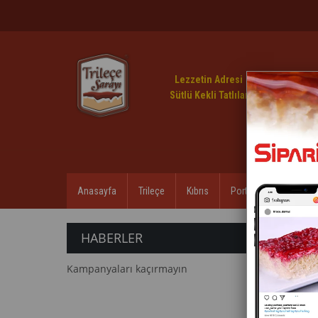
Lezzetin Adresi
Sütlü Kekli Tatlılar
Anasayfa
Trileçe
Kıbrıs
Porto
Çikokek
HABERLER
ANASA
Kampanyaları kaçırmayın