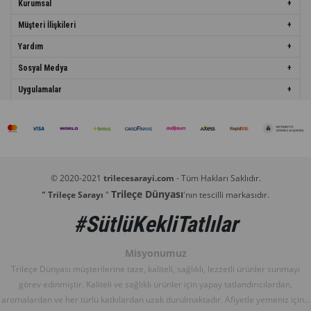
Kurumsal
Müşteri İlişkileri
Yardım
Sosyal Medya
Uygulamalar
© 2020-2021
trilecesarayi.com
- Tüm Hakları Saklıdır.
Trileçe Dünyası
" Trileçe Sarayı
"
'nın tescilli markasıdır.
#SütlüKekliTatlılar
Misyonumuz
Trileçe Dünyası müşterilerine taze, kaliteli, sağlıklı, lezzetli ürünler sunmayı
görev edinmiştir. Kaliteli ve sağlıklı ürünler için yapay tatlandırıcılardan,
aromalardan ve her türlü katkılardan uzak durulmaktadır. Afiyetle yemeniz için...