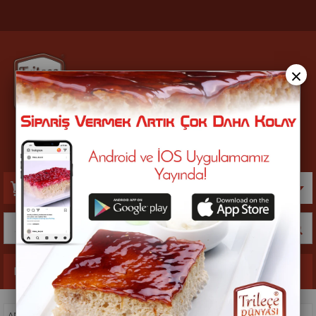
×
Lezzetin Adresi
Sütlü Kekli Tatlılar
Sepetim
0
Ürün
Kategoriler
ANASAYFA
>
ÇIKOKEK